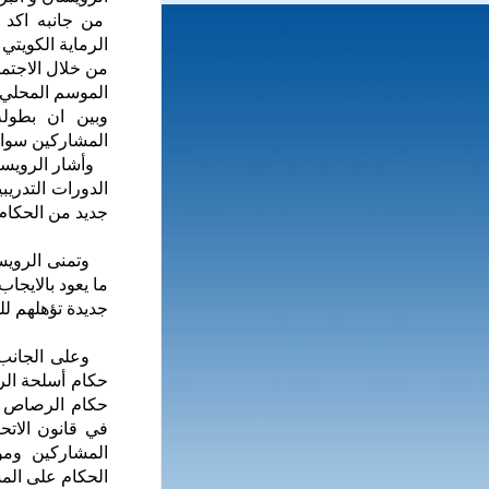
من جانبه اكد 
الرماية الكويتي
من خلال الاجتما
الموسم المحلي ل
وبين ان بطول
المشاركين سواء
وأشار الرويسان
الدورات التدري
جديد من الحكام 
وتمنى الرويسا
ما يعود بالايج
جديدة تؤهلهم لل
وعلى الجانب ال
حكام أسلحة الر
حكام الرصاص ح
في قانون الاتح
المشاركين وموا
الحكام على المس