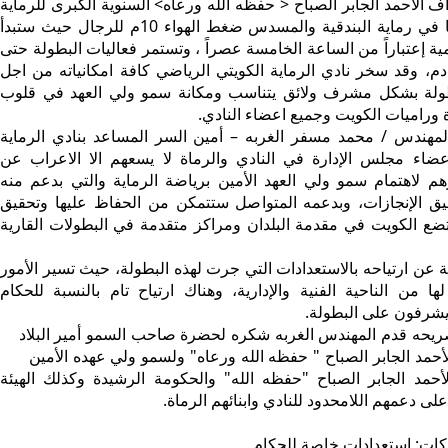
اف الاحمد الجابر الصباح < حفظه الله ورعاه> السنوية الكبرى للرماية
بأولى مسابقاتها في رماية البندقية والمسدس ضغط الهواء 10م للرجال حيث ستبدأ
ية إعتباراً من الساعة الخامسة عصراً ، وتستمر فعاليات البطولة حتى
دم، وقد سخر نادي الرماية الكويتي الرياضي كافة امكانياته من اجل
طولة بشكل مشرف ولائق يتناسب ومكانة سمو ولي العهد في قلوب
ماة وراميات الكويت وجميع اعضاء النادي
.
دس / محمد مسفر الغربه – أمين السر المساعد بنادي الرماية
ضاء مجلس الإدارة في النادي والرماة لا يسعهم الا الاعراب عن
رهم لاهتمام سمو ولي العهد الأمين برياضة الرماية والتي بدعم منه
ق الإنجازات، وبدعمه المتواصل ستتمكن من الحفاظ عليها وتحقيق
ضع الكويت في مقدمة البلدان ومراكز متقدمة في البطولات القارية
ن ارتياحه بالاستعدادات التي جرت لهذه البطولة، حيث تسير الأمور
 من الناحية الفنية والإدارية، وهناك ارتياح تام بالنسبة للحكام
 يشرفون على البطولة.
يحه قدم المهندس الغربه شكره لحضرة صاحب السمو أمير البلاد
لأحمد الجابر الصباح " حفظه الله ورعاه" ولسمو ولي عهده الأمين
أحمد الجابر الصباح "حفظه الله" والحكومة الرشيدة وكذلك الهيئة
على دعمهم اللامحدود للنادي وابنائهم الرماة
.
ركات: استعدادات خاصة للحكام