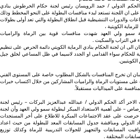
الحكم الدولي / حمد الرويسان رئيس لجنة حكام الخرطوش بنادي
 على ان اللجنة تستعد لبدء منافسات البطولة على النحو المخطط وذلك
عات والدورات التنشيطية قبل انطلاق البطولة والتي تعد أولى بطولات
لرماية الكويتية ،
ة سمو ولي العهد شهدت منافسات قوية بين الرماة والراميات
 في التراب والسكيت .
 الى ان لجنة الحكام بنادي الرماية الكويتي دائمة الحرص على تنظيم
بية للحكام سواء القدامى او الجدد لاسيما في ظل المساعي لخلق جيل
الكويتيين.
ن ان تخرج المنافسات بالشكل المطلوب خاصة على المستوى الفني
اب على مستويات الرماة والراميات المشاركين من خلال اكتساب خبرات
منافسة على الميداليات مستقبلاً.
اخر أكد الحكم الدولي / عبدالله عبدالعزيز البركات – رئيس لجنة
صاص – على أهمية الاستعداد المبكر لبطولة سمو ولي العهد وأن لجنة
رصت على عقد الاجتماعات المبكرة للاطلاع على أخر المستجدات
اد الدولي ومناقشة جدول المسابقات المعد للبطولة من حيث اعداد
قيت المسابقات والتجهيز للجولات التدريبية للرماة وكذلك توزيع
ابقات المختلفة .