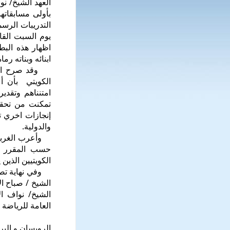
العهد الشيخ/ نو
التدريبات الرسم
يوم السبت القا
اظهار هذه الب
ابنائه وبناته ر
وقد صرح المهن
الكويتي بأن أع
امتنناهم وتقدي
تمكنت من تحقي
إنجازات اخري ت
والدولية.
وأعرب الغربة ع
حسب المقرر لها
الكويتيين الذين
وفي نهاية تصر
الشيخ / صباح ا
الشيخ/ نواف ال
العامة للرياضة 
الرويسان و الب