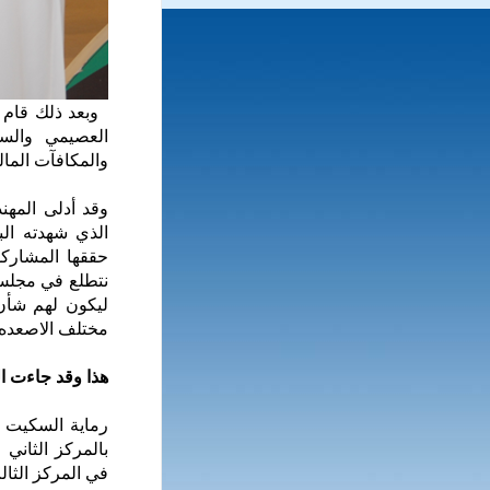
وبعد ذلك قام ا
العصيمي والسا
والمكافآت المال
وقد أدلى المهن
الذي شهدته البط
نتطلع في مجلس ا
ليكون لهم شأن 
مختلف الاصعده 
هذا وقد جاءت الن
رماية السكيت ر
بالمركز الثاني
في المركز الثال