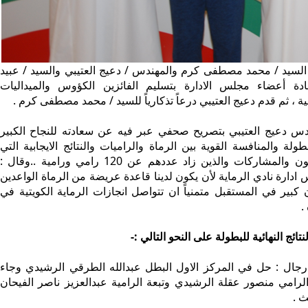
لسيد / محمد مصطفى كرم والمهندس / دعيج العتيبي والسيد / عبيد
دة أعضاء مجلس الادارة بتسليم الفائزين الكؤوس والميداليات
ية ، ثم قدم دعيج العتيبي درعاً تذكارياً للسيد / محمد مصطفى كرم .
دس دعيج العتيبي بتصريح صحفي عبر فيه عن سعادته للنجاح الكبير
ولة والمنافسة القوية بين الرماة والراميات والنتائج الايجابية التي
حققها المشاركون والمشاركات والذين زاد عددهم عن 120 رامي ورامية ..وقال :
دارة نادي الرماية لأن يكون لدينا قاعدة عريضة من الرماة الواعدين
كبير في المستقبل متمنياً ان تتواصل انجازات الرماية الكويتية في
.
تائج النهائية للبطولة على النحو التالي :-
جال : حل في المركز الاول البطل عبدالله الطرقي الرشيدي وجاء
 الرامي منصور عقلة الرشيدي وتبعة الرامية عبدالعزيز ناصر الفيحان
ث .