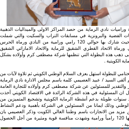
ميات نادي الرماية من حصد المراكز الاولى والميداليات الذهبية
ليات الفضية والبرونزية في مسابقات التراب والسكيت والتي شملت
عليها البطولة حيث شارك بها حوالي 120 رامي ورامية من النادي ورماة الحرس
 ورماة الاتحاد القطري الشقيق للرماية والاتحاد الاماراتي الشقيق
لى ذهب هذه البطولة التي تنظمها شركة مصطفى كرم وأولاده بشكل
ية الكويتية .
تامي للبطولة استهل بعزف السلام الوطني الكويتي ثم تلاوة لآيات من
م ألقى السيد / عبيد العصيمي كلمة باسم مجلس الادارة نادي الرماية
 والتقدير للمسئولين عن شركة مصطفى كرم وأولاده للتجارة العامة
ل ان المسئولية في هذه الشركة الرائدة في الاقتصاد الكويتي أخذت
 سنوات طويلة بدعم أنشطة الرماية الكويتية وتشجيع المتميزين من
لوطني وذلك ايمانا من المسئولين في الشركة بأهمية ودعم النشاط
 مزيد من الانجازات باسم وطننا الغالي الكويت وذكر العصيمي بان
الكأس شارك بها 120 رامياً ورامية وشهدت منافسة قوية ومثيرة من أجل الحصول
ية .