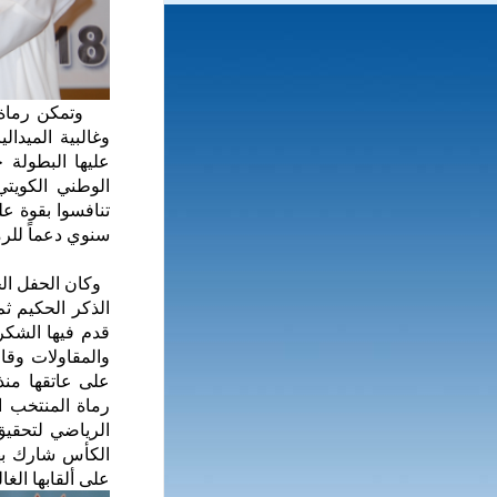
وتمكن رماة ورا
وغالبية الميدا
الوطني الكويتي
تنافسوا بقوة ع
سنوي دعماً للرما
وكان الحفل الخ
الذكر الحكيم ث
قدم فيها الشكر
والمقاولات وقا
على عاتقها منذ
رماة المنتخب ا
الرياضي لتحقيق
على ألقابها الغال