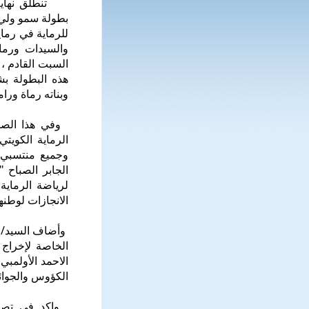
تنطلق نهاية 
بطولة سمو ولي ا
والسيدات ورما
السبت القادم ، 
هذه البطولة ب
وبناته رماة ورا
وفي هذا الصدد
الرماية الكويت
وجميع منتسبي ا
الجابر الصباح 
لرياضة الرماية
الانجازات لوطنه
وأضاف السيد/عي
الخاصة لإخراج
الاحمد الأولمبي
الكؤوس والجوائز
واكد في تصريح