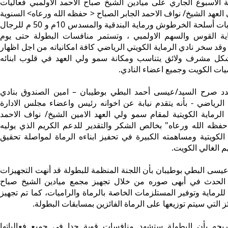
الاسبوع الجاري على ميادين الشيخ صباح الاحمد الاولمبي فعاليات
لعهد الشيخ/ نواف الاحمد الجابر الصباح < حفظه الله ورعاه> السنوية
للرماية في رمايات أسلحة الخرطوش ورماية البندقية والمسدس 10م و 50 م للرجال
ية القوس والسهم الاولمبي ، وتستمر منافسات البطولة حتى يوم
وقد سخر نادي الرماية الكويتي الرياضي كافة امكانياته من اجل اظهار
شكل مشرف ولائق يتناسب ومكانة سمو ولي العهد في قلوب ابنائه
ميات الكويت وجميع اعضاء النادي.
 صرح السيد/عيسى أحمد البطي بوطيبان – امين الصندوق بنادي
ي الرياضي - بأنه يتقدم نيابة عن اخوانه رئيس واعضاء مجلس الادارة
لرماية الكويتية لمقام سمو ولي العهد الامين الشيخ/ نواف الاحمد
"حفظه الله ورعاه" بخالص الشكر والتقدير للدعم الكريم الذي يوليه
 الكويتية ومساهمته الكبيرة في تحفيز ابناءه الرماة لمواصلة تحقيق
م الغالي الكويت.
سى البطي بوطيبان بأن اللجنة المنظمة للبطولة قد أنهت التجهيزات
 الحدث في أبهى صوره من خلال تجهيز مجمع ميادين الشيخ صباح
 للرماية وتوفير المستلزمات الخاصة بالرماة والراميات، كما تم تجهيز
 التي سيتم توزيعها على الرماة الفائزين بمسابقات البطولة.
ه بأن البطولة ستشهد منافسات قوية جدا في جميع فعالياتها