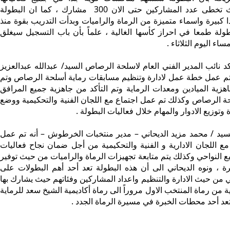
ومسابقاتها حيث تخطى عدد المشاركين حتى الان 300 مشارك ، كما ان البطولة
 كبيرة واسماء متميزة من الرماة والراميات وبدأت التدريب بقوة منذ
طولة طمعا في احراز كأسها الغالية ، علماً بأن باب التسجيل سيغلق
اء اليوم الثلاثاء .
نائب المدير الفني العام لاسلحة الرصاص السيد/ عبدالله عبدالعزيز
 تم عمل خطة عمل لادارة وتنظيم مسابقات رماية أسلحة الرصاص وتم
زية الميادين ومعدات الرماية وتم التأكد من جاهزية جميع المرافق
ة الرصاص وكذلك تم عمل اجتماع مع اللجان الفنية والتحكيمية ووضع
وتوزيع الادوار والمهام خلال فعاليات البطولة .
يد / محمد مزيد الديحاني – مدير منتخبات الخرطوش – أنه تم عمل
ع اللجان الادارية و الفنية والتحكيمية من أجل ضمان نجاح فعاليات
 النواحي وكذلك يتم متابعة تجهيزات الرماة والراميات من حيث توفير
رة ، ونوه الديحاني الى أن هذه البطولة تعد أحد أهم البطولات على
 من حيث الادارة والتنظيم واعداد المشاركين وفئاتهم حيث يشارك بها
ية من رماة المنتخب الاول مروراً الى رماة أكاديمية الشيخ سعد للرماية
 تعد أحد محطات الخبرة في مسيرة الرماة الجدد .