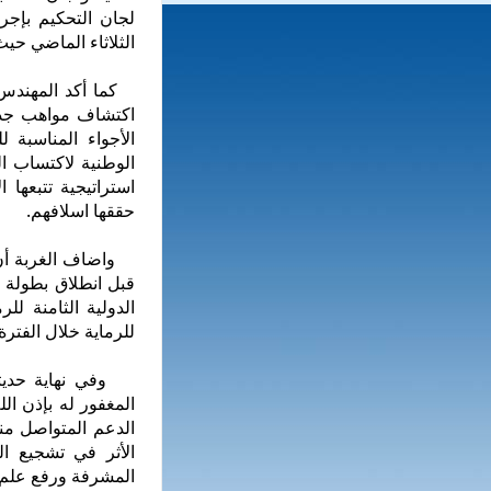
لجان التحكيم بإجر
الثلاثاء الماضي حيث وصل
كما أكد المهندس/
اكتشاف مواهب جديد
الأجواء المناسبة 
الوطنية لاكتساب ا
استراتيجية تتبعها 
حققها اسلافهم.
واضاف الغربة أن 
قبل انطلاق بطولة ح
الدولية الثامنة لل
للرماية خلال الفترة من (8- 15 فبراير 2019) بمشارك
وفي نهاية حديثة 
المغفور له بإذن ال
الدعم المتواصل من
الأثر في تشجيع الر
المشرفة ورفع علم ال