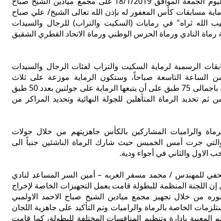
تنطلق صباح اليوم الجمعة الموافق 18/1/2019 على مجمع ميادين الشيخ صباح
رماية مسابقات كأس المغفور له بإذن الله تعالى الشيخ/ علي صباح
ب الله ثراه" في رمايات (السكيت والتراب) للرجال والسيدات
 رماة النادي ورماة الحرس الوطني ورماة الاتحاد القطري الشقيق
ات الرسمية لرماية السكيت والتراب لفئات الرجال والسيدات
 من الساعة التاسعة صباحاً، وستكون الرماية موزعة على ثلاث
جولات لكل مشارك باجمالى 75 طبق على أن يتبعها الرماية على جولتين بعدد 50 طبق
ن ثم تحديد الرماة المتأهلين للجولة النهائية وتحديد المراكز من
ماة والراميات المشاركين بالكأس جاهزيتهم من خلال جولات
والتي جرت أمس الخميس حيث شارك الرماة الناشئين جنباً الى
ب الاول والثاني في أجواء ودية.
لمهندس / محمد مسفر الغربه – أمين السر المساعد لنادي
ل إن اللجنة المنظمة للبطولة قامت بعمل التجهيزات الخاصة لإخراج
ره من خلال تجهيز مجمع ميادين الشيخ صباح الاحمد الاولمبي
ستلزمات الخاصة بالرماة والراميات وتم التأكيد على جاهزية اللجان
يم المعنية بادارة وتنظيم المنافسات المختلفة للبطولة، كما قامت