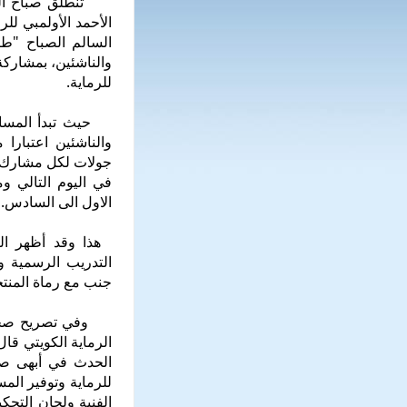
الأحمد الأولمبي لل
السالم الصباح "طي
والناشئين، بمشاركة
للرماية.
حيث تبدأ المسابق
والناشئين اعتبارا
في اليوم التالي وم
الاول الى السادس.
هذا وقد أظهر الر
التدريب الرسمية 
جنب مع رماة المنتخ
وفي تصريح صحفي ل
الرماية الكويتي قا
الحدث في أبهى صو
للرماية وتوفير الم
الفنية ولجان التحك