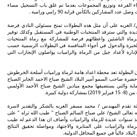
اء القرعة وتوزيع المجموعات بعدما تم غلق باب التسجيل مساء
 عدد المشاركين بالكأس قرابة 90 رامي ورامية .
 الغربه على أن مثل هذه البطولات تمنح مسئولي النادي فرصة
ة والتي سترفد المنتخبات الوطنية في المستقبل وكذلك توفير
للرماة الناشئين واعطائهم فرصة للمشاركة مع رماة المنتخبات
لخبرة والدخول في أجواء المنافسة في البطولات الرسمية حسب
الإدارة لأعداد جيل من الرماة والراميات يواصلون الإنجازات التي
البطولة تعد محطة اعداد هامة لرماة وراميات أسلحة الخرطوش
ضرة صاحب السمو أمير البلاد الشيخ صباح الاحمد الجابر الصباح
رماية والتي يستضيفها مجمع ميادين الشيخ صباح الأحمد الأولمبي
ة دولية كبيرة.
تقدم المهندس / محمد مسفر الغربه بالشكر والتقدير لاسرة
له تعالى الشيخ/ علي صباح السالم الصباح " طيب الله ثراه " على
ذ سنوات عديدة للرماة والراميات وأضاف ان هذا الدعم له طيب
ماة والراميات على المثابرة والاجتهاد ومواصلة تحقيق النتائج
بلاد عالياً في جميع المحافل الدولية.