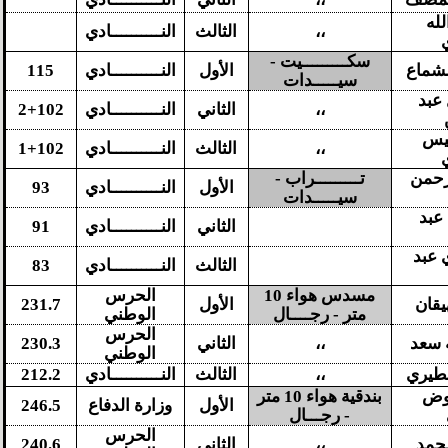
له
،،
الثالث
النــــــــــادي
سكـــــــــيت -
لشماع
الأول
النــــــــــادي
115
سيـــــدات
 عبد
،،
الثاني
النــــــــــادي
2+102
يس
،،
الثالث
النــــــــــادي
1+102
رحمن
تـــــــــراب -
الأول
النــــــــــادي
93
سيـــــدات
عبد
الثاني
النــــــــــادي
91
 عبد
الثالث
النــــــــــادي
83
مسدس هواء 10
الحرس
يقان
الأول
231.7
متر - رجــــال
الوطني
الحرس
ه سعد
،،
الثاني
230.3
الوطني
طيري
،،
الثالث
النــــــــــادي
212.2
عوض
بندقية هواء 10 متر
الأول
وزارة الدفاع
246.5
- رجـــال
الحرس
محمد
،،
الثاني
240.6