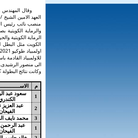
وقال المهندس دعيج 
العهد الامين الشيخ 
منصب نائب رئيس ال
والرماية الكويتية ب
الرماية الكويتية وا
الكويت مثل البطل ا
للاولمبياد القادمة ب
الى منصور الرشيدى.
وكانت نتائج البطولة كا
م
الاســـــــــــــ
سعود عبد ال
1
الكندري
عبد العزيز 
2
الفيحان
3
محمد نايف ال
عبد الرحمن 
1
الفيحان
2
خالد جاسم ا