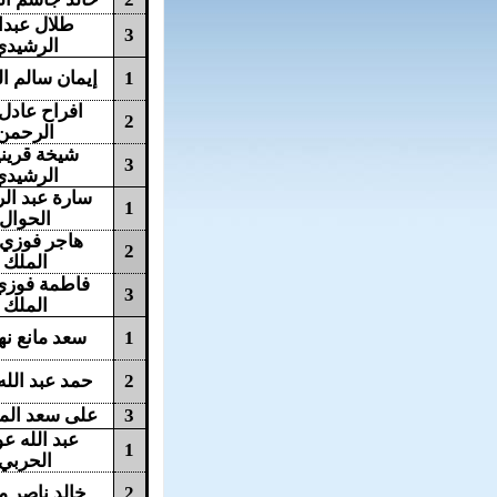
طلال عبدال
3
الرشيدي
1
إيمان سالم ا
افراح عادل
2
الرحمن
شيخة قرين
3
الرشيدي
سارة عبد ال
1
الحوال
هاجر فوزي 
2
الملك
فاطمة فوزي
3
الملك
1
سعد مانع نه
2
حمد عبد الل
3
على سعد الم
عبد الله 
1
الحربي
2
خالد ناصر 