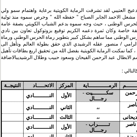
العتيبي لقد تشرفت الرماية الكويتية برعاية واهتمام سمو ولي
/ مشعل الاحمد الجابر الصباح " حفظه الله " وحرص سموه منذ تولية
حرس الوطنى ، حيث وجه سموه بدعم الشباب الكويتي بصفة عامة
صفة خاصة وكان ثمرة دعمه الكريم توقيع بزوتوكول تعاون بين نادي
لحرس الوطنى مما ساهم بشكل كبير بتطوير رماة الحرس الوطنى ورماة
لرامي / منصور عقله الرشيدي الذي حقق بطولة العالم وتأهل الى
اولمبياد طوكيو 2021 ، كما نمكنت الرماية الكويتية بفضل الله من تحقيق اربع بطاقات تأهيل
اسم الابطال عبد الرحمن الفيحان وسعود حبيب وطلال الرشيديبالاضافة
لتالي :
ـــــــم
الرمـــــــــــــاية
المركز
الاتحـــــاد
النتيجــة
رحمن
سكـــــــــيت -
الأول
النــــــــــادي
رجــــال
ناصر
،،
الثاني
النــــــــــادي
ديحانى
،،
الثالث
النــــــــــادي
ناصر
تـــــــراب -
الأول
النــــــــــادي
رجــــال
لمضف
،،
الثاني
النــــــــــادي