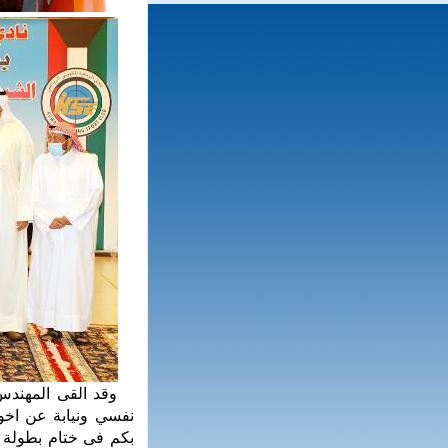
وقد القى المهندس د
نفسي ونيابة عن اخو
بكم فى ختام بطولة س