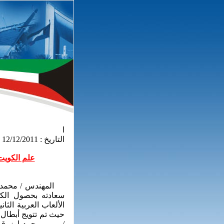
ا
التاريخ :
/2011
12
/
12
علم الكويت
المهندس / محمد مسف
حيث تم تتويج أبطال 
/ مريم محمد ارزوقي