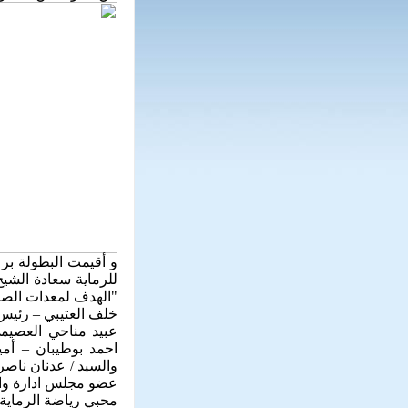
و أقيمت البطولة برع
للرماية سعادة الشي
"الهدف لمعدات الصيد
خلف العتيبي – رئيس ا
عبيد مناحي العصيمي
احمد بوطيبان – أم
والسيد / عدنان ناص
عضو مجلس ادارة وال
محبي رياضة الرماية، ر