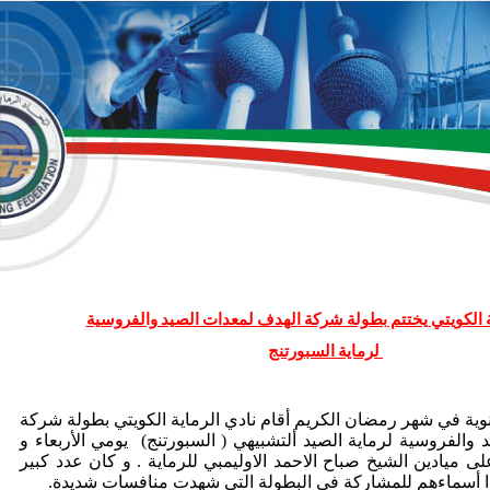
ة الكويتي يختتم بطولة شركة الهدف لمعدات الصيد والفروسية
لرماية السبورتنج
وية في شهر رمضان الكريم أقام نادي الرماية الكويتي بطولة شركة
والفروسية لرماية الصيد ألتشبيهي ( السبورتنج) يومي الأربعاء و
 ميادين الشيخ صباح الاحمد الاوليمبي للرماية . و كان عدد كبير
 أسماءهم للمشاركة في البطولة التي شهدت منافسات شديدة.