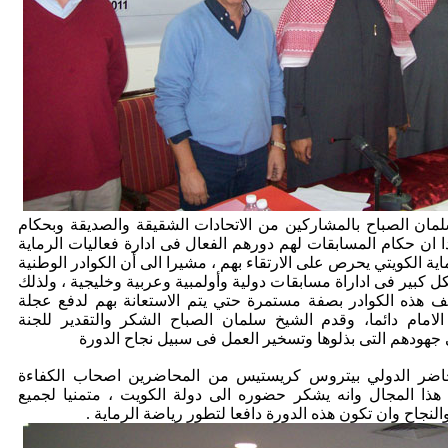
الصباح بالمشاركين من الاتحادات الشقيقة والصديقة وبحكام
ان حكام المسابقات لهم دورهم الفعال فى ادارة فعاليات الرماية
اية الكويتي يحرص على الارتقاء بهم ، مشيرا الى أن الكوادر الوطنية
 كبير فى اداراة مسابقات دولية وأولمبية وعربية وخليجية ، ولذلك
يف هذه الكوادر بصفة مستمرة حتي يتم الاستعانة بهم لدفع عجلة
الامام دائما، وقدم الشيخ سلمان الصباح الشكر والتقدير للجنة
جهودهم التى بذلوها وتسخير العمل فى سبيل نجاح الدورة
ر الدولي بيتروس كريستيس من المحاضرين اصحاب الكفاءة
 هذا المجال وانه يشكر حضوره الى دولة الكويت ، متمنيا لجميع
لنجاح وان تكون هذه الدورة دافعا لتطور رياضة الرماية .