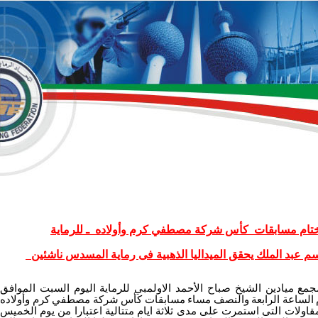
ختام مسابقات كأس شركة مصطفي كرم وأولاده ـ للرماية
سم عبد الملك يحقق الميداليا الذهبية فى رماية المسدس ناشئين
يادين الشيخ صباح الأحمد الاولمبي للرماية اليوم السبت الموافق
 فى تمام الساعة الرابعة والنصف مساء مسابقات كأس شركة مصطفي كرم وأولاده
مقاولات التى استمرت على مدى ثلاثة ايام متتالية اعتبارا من يوم الخميس