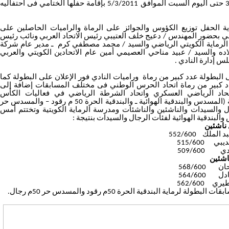
الموافق 3 /3/2011 حتى اليوم السبت الموافق 5/3/2011 بإقامة حفلها الختامي فى احتفاليه
لحفل توزيع الكؤوس والجوائز على الرماة والراميات الحاصلين على
أولي بحضور المهندس / دعيج خلف العتيبي رئيس الاتحاد العربي ونائب رئيس
الرماية الكويتي الرياضي والسيد / محمد مصطفي كرم ـ مدير عام شركة
ه والسيد / عبيد مناحي العصيمي أمين عام الاتحادين الكويتي والعربي
س إدارة النادي .
ولة عدد كبير من رماة وراميات النادي فور الإعلان على البطولة كما
كبير من رماة اتحاد الحرس الوطني فى مختلف المسابقات إضافة إلى
تحاد الرياضي العسكري واتحاد الشرطة الرياضي في فعاليات الكأس
بالرمايات الاولمبية (المسدس والبندقية الهوائية ـ والبندقية الحرة 50 م رقود – والمسدس حر
ال والسيدات والناشئين والناشئات ومدرسة الرماية الكويتية وتختتم أمس
بندقية الهوائية لفئات الرجال والسيدات بنتيجة :
لملك 552/600
ي 515/600
 509/600
 568/600
 564/600
ي 562/600
لة لرماية البندقية الحرة 50م رقود والمسدس حر 50م رجال.