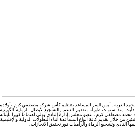
مد الغربه ـ أمين السر المساعد بتنظيم كأس شركة مصطفي كرم وأولاده
أبت منذ سنوات طويلة بتقديم الدعم والتشجيع لأبطال الرماية الكويتية
 محمد مصطفي كرم ـ عضو مجلس إدارة النادي يولي اهتماما كبيرا بأبنائه
ئين من خلال تقديم كافة أنواع المساعدة أثناء البطولات الدولية والإقليمية
مها النادي وتشجيع الرماة والراميات فور تحقيق الانجازات .