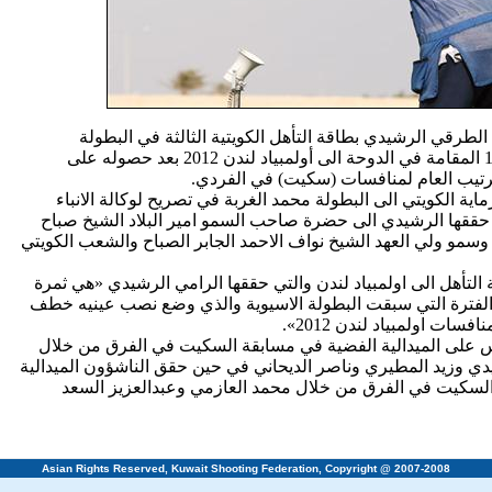
الطرقي الرشيدي بطاقة التأهل الكويتية الثالثة في البطولة
الاسيوية للرماية الـ12 المقامة في الدوحة الى أولمبياد لندن 2012 بعد حصوله على
ترتيب العام لمنافسات (سكيت) في الفردي.
ية الكويتي الى البطولة محمد الغربة في تصريح لوكالة الانباء
تي حققها الرشيدي الى حضرة صاحب السمو امير البلاد الشيخ صباح
ح وسمو ولي العهد الشيخ نواف الاحمد الجابر الصباح والشعب الكويتي
 التأهل الى اولمبياد لندن والتي حققها الرامي الرشيدي «هي ثمرة
 الفترة التي سبقت البطولة الاسيوية والذي وضع نصب عينيه خطف
فسات اولمبياد لندن 2012».
على الميدالية الفضية في مسابقة السكيت في الفرق من خلال
يدي وزيد المطيري وناصر الديحاني في حين حقق الناشؤون الميدالية
لسكيت في الفرق من خلال محمد العازمي وعبدالعزيز السعد
Asian Rights Reserved, Kuwait Shooting Federation, Copyright @ 2007-2008