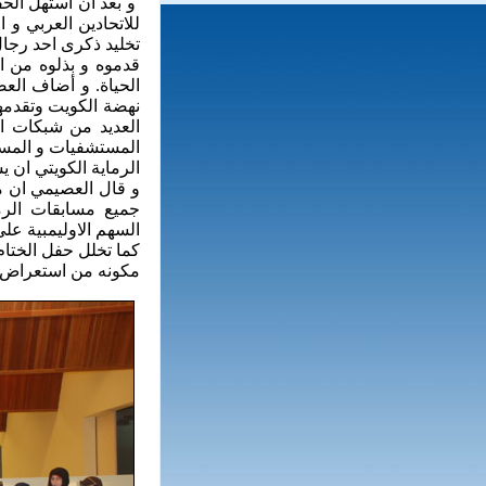
و بعد ان استهل الحف
للاتحادين العربي و 
تخليد ذكرى احد رجال 
قدموه و بذلوه من اج
الحياة. و أضاف الع
نهضة الكويت وتقدمها
العديد من شبكات ال
المستشفيات و المست
الرماية الكويتي ان ي
جميع مسابقات الرم
السهم الاوليمبية على 
كما تخلل حفل الختا
مكونه من استعراض لرماي