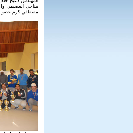
المهندس دعيج خلف ال
مناحي العصيمي وامي
مصطفي كرم عضو مجلس