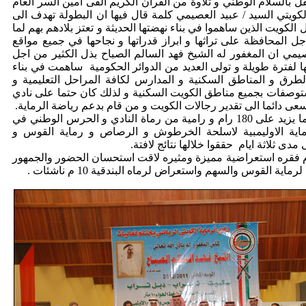
ل بالسلام الوطني و تلاوة من القران الكريم القى أمين السر العام
الكويتي السيد / عبيد العصيمي كلمة قال فيها ان البطولة تهدف الى
الكويت الذين ساهموا في بناء نهضتها الحديثة و تعتز بلادهم بهم لما
ل المحافظة على تراثها و ابراز قدراتها و نجاحها في جميع مواقع
صيمي ان المغفور له الشيخ فهد السالم الصباح بذل الكثير من اجل
 لفترة طويلة و تولى العديد من الدوائر الحكومية ساهمت في بناء
طرق و المناطق السكنية و المدارس لكافة المراحل التعليمية و
وصفات بجميع مناطق الكويت السكنية و لذلك كان حتما على نادي
سعى دائما الى تقدير رجالات الكويت و من قام بدعم رياضة الرماية.
و قال العصيمي ان ما يزيد على 180 رام و رامية من رماة النادي و الحرس الوطني في
اية الاوليمبية لاسلحة الخرطوش و الرصاص و رماية القوس و
مدى ثلاثة ايام حققوا خلالها نتائج لافتة.
م فقره استعراضية مميزة ومثيره لاقت استحسان الحضور والجمهور
ة القوس والسهم واستعراض لرماه البندقية 10 م ناشئات .